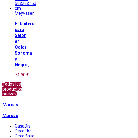
Meyvaser
Estantería
para
Salón
en
Color
Sonoma
y
Negro,...
74,90 €
Todos los
productos
nuevos
Marcas
Marcas
CasaDis
DecoEko
DecoPako