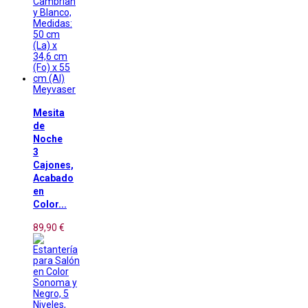
Meyvaser
Mesita
de
Noche
3
Cajones,
Acabado
en
Color...
89,90 €