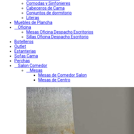
Comodas y Sinfonieres
Cabeceros de Cama
Conjuntos de dormitorio
Literas
Muebles de Plancha
Oficina
Mesas Oficina Despacho Escritorios
Sillas Oficina Despacho Escritorio
Botelleros
Outlet
Estanterias
Sofas Cama
Perchas
Salon Comedor
Mesas
Mesas de Comedor Salon
Mesas de Centro