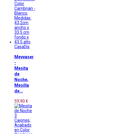
CasaDis
Meyvaser
-
Mesita
de
Noche,
Mesilla
de...
59,90 €