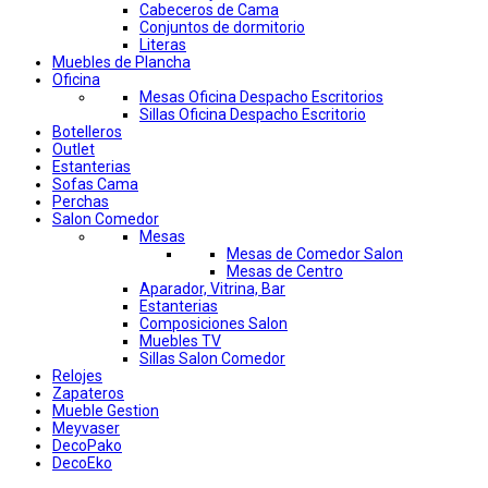
Cabeceros de Cama
Conjuntos de dormitorio
Literas
Muebles de Plancha
Oficina
Mesas Oficina Despacho Escritorios
Sillas Oficina Despacho Escritorio
Botelleros
Outlet
Estanterias
Sofas Cama
Perchas
Salon Comedor
Mesas
Mesas de Comedor Salon
Mesas de Centro
Aparador, Vitrina, Bar
Estanterias
Composiciones Salon
Muebles TV
Sillas Salon Comedor
Relojes
Zapateros
Mueble Gestion
Meyvaser
DecoPako
DecoEko