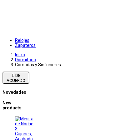
Relojes
Zapateros
Inicio
Dormitorio
Comodas y Sinfonieres

DE
ACUERDO
Novedades
New
products