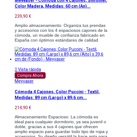
Meyvaser - Cómoda con 4 Cajones, Sinfonier,
Color Madera, Medidas: 60 cm (An)...
239,90 €
Amplio almacenamiento: Organiza tus prendas 
y accesorios con los 4 espaciosos cajones de la 
cómoda, un mueble de confianza fabricado en 
España con óptimos estándares de calidad 

Vista rápida
Compra Ahora
Meyvaser
Cómoda 4 Cajones, Color Puccini - Textil,
Medidas: 89 cm (Largo) x 89,6 cm...
214,90 €
Almacenamiento Espacioso: La cómoda es 
ideal para cualquier dormitorio, ya sea juvenil o 
doble, gracias a sus 4 cajones que ofrecen 
amplio espacio para guardar todo tipo de ropa y 
accesorios. Su diseño versátil la hace apta para 