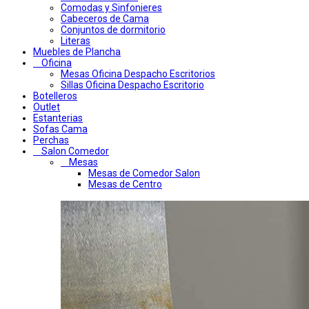
Comodas y Sinfonieres
Cabeceros de Cama
Conjuntos de dormitorio
Literas
Muebles de Plancha
Oficina
Mesas Oficina Despacho Escritorios
Sillas Oficina Despacho Escritorio
Botelleros
Outlet
Estanterias
Sofas Cama
Perchas
Salon Comedor
Mesas
Mesas de Comedor Salon
Mesas de Centro