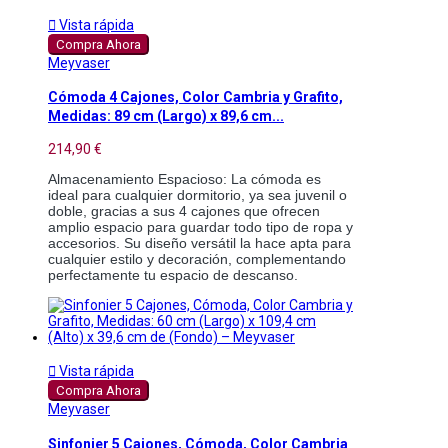

Vista rápida
Compra Ahora
Meyvaser
Cómoda 4 Cajones, Color Cambria y Grafito,
Medidas: 89 cm (Largo) x 89,6 cm...
214,90 €
Almacenamiento Espacioso: La cómoda es 
ideal para cualquier dormitorio, ya sea juvenil o 
doble, gracias a sus 4 cajones que ofrecen 
amplio espacio para guardar todo tipo de ropa y 
accesorios. Su diseño versátil la hace apta para 
cualquier estilo y decoración, complementando 
perfectamente tu espacio de descanso. 

Vista rápida
Compra Ahora
Meyvaser
Sinfonier 5 Cajones, Cómoda, Color Cambria