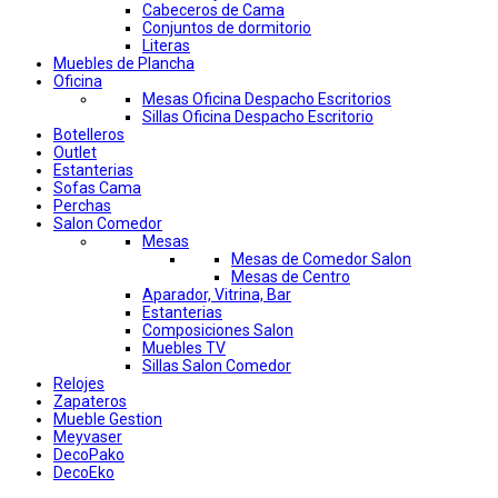
Cabeceros de Cama
Conjuntos de dormitorio
Literas
Muebles de Plancha
Oficina
Mesas Oficina Despacho Escritorios
Sillas Oficina Despacho Escritorio
Botelleros
Outlet
Estanterias
Sofas Cama
Perchas
Salon Comedor
Mesas
Mesas de Comedor Salon
Mesas de Centro
Aparador, Vitrina, Bar
Estanterias
Composiciones Salon
Muebles TV
Sillas Salon Comedor
Relojes
Zapateros
Mueble Gestion
Meyvaser
DecoPako
DecoEko