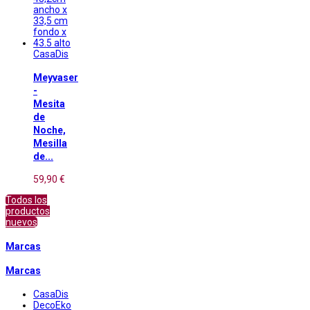
CasaDis
Meyvaser
-
Mesita
de
Noche,
Mesilla
de...
59,90 €
Todos los
productos
nuevos
Marcas
Marcas
CasaDis
DecoEko