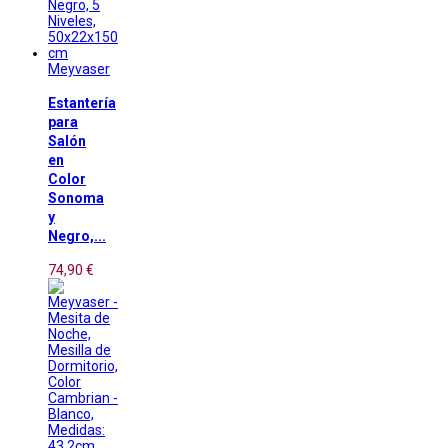
Meyvaser
Estantería
para
Salón
en
Color
Sonoma
y
Negro,...
74,90 €