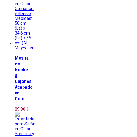
Meyvaser
Mesita
de
Noche
3
Cajones,
Acabado
en
Color...
89,90 €