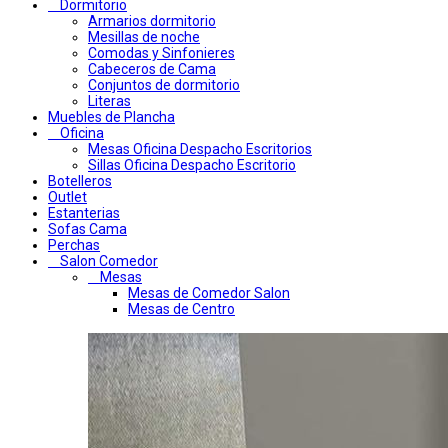
Dormitorio
Armarios dormitorio
Mesillas de noche
Comodas y Sinfonieres
Cabeceros de Cama
Conjuntos de dormitorio
Literas
Muebles de Plancha
Oficina
Mesas Oficina Despacho Escritorios
Sillas Oficina Despacho Escritorio
Botelleros
Outlet
Estanterias
Sofas Cama
Perchas
Salon Comedor
Mesas
Mesas de Comedor Salon
Mesas de Centro