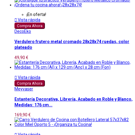
¡En oferta!

Vista rápida
Compra Ahora
DecoEko
Verdulero frutero metal cromado 28x28x74 ruedas, color
plateado
49,90 €

Vista rápida
Compra Ahora
Meyvaser
Estantería Decorativa, Librería, Acabado en Roble y Blanco,
Medidas: 176 cm...
169,90 €

Vista rápida