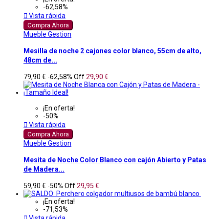
-62,58%

Vista rápida
Compra Ahora
Mueble Gestion
Mesilla de noche 2 cajones color blanco, 55cm de alto,
48cm de...
79,90 €
-62,58%
Off
29,90 €
¡En oferta!
-50%

Vista rápida
Compra Ahora
Mueble Gestion
Mesita de Noche Color Blanco con cajón Abierto y Patas
de Madera...
59,90 €
-50%
Off
29,95 €
¡En oferta!
-71,53%

Vista rápida