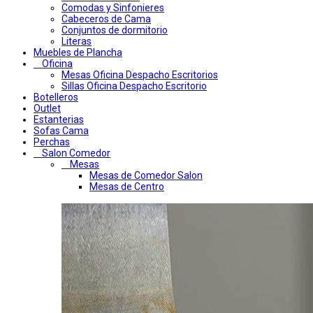
Comodas y Sinfonieres
Cabeceros de Cama
Conjuntos de dormitorio
Literas
Muebles de Plancha
Oficina
Mesas Oficina Despacho Escritorios
Sillas Oficina Despacho Escritorio
Botelleros
Outlet
Estanterias
Sofas Cama
Perchas
Salon Comedor
Mesas
Mesas de Comedor Salon
Mesas de Centro