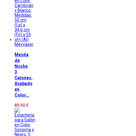
Meyvaser
Mesita
de
Noche
3
Cajones,
Acabado
en
Color...
89,90 €