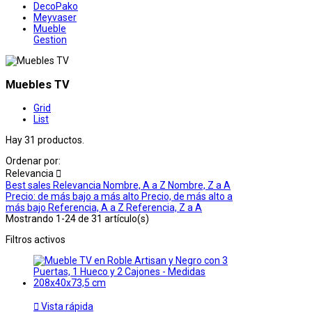
DecoPako
Meyvaser
Mueble
Gestion
Muebles TV
Grid
List
Hay 31 productos.
Ordenar por:
Relevancia

Best sales
Relevancia
Nombre, A a Z
Nombre, Z a A
Precio: de más bajo a más alto
Precio, de más alto a
más bajo
Referencia, A a Z
Referencia, Z a A
Mostrando 1-24 de 31 artículo(s)
Filtros activos

Vista rápida