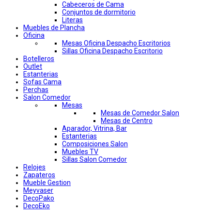
Cabeceros de Cama
Conjuntos de dormitorio
Literas
Muebles de Plancha
Oficina
Mesas Oficina Despacho Escritorios
Sillas Oficina Despacho Escritorio
Botelleros
Outlet
Estanterias
Sofas Cama
Perchas
Salon Comedor
Mesas
Mesas de Comedor Salon
Mesas de Centro
Aparador, Vitrina, Bar
Estanterias
Composiciones Salon
Muebles TV
Sillas Salon Comedor
Relojes
Zapateros
Mueble Gestion
Meyvaser
DecoPako
DecoEko