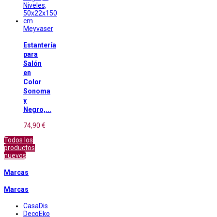
Meyvaser
Estantería
para
Salón
en
Color
Sonoma
y
Negro,...
74,90 €
Todos los
productos
nuevos
Marcas
Marcas
CasaDis
DecoEko