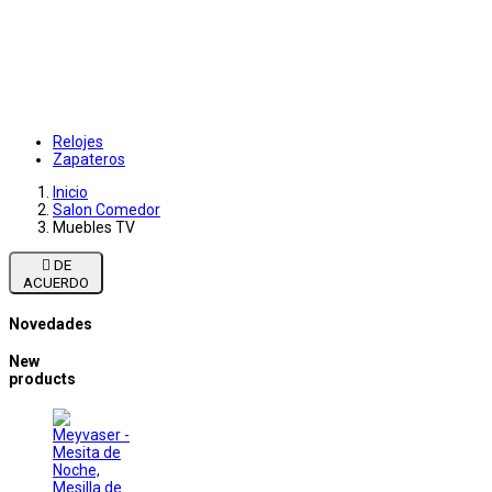
Relojes
Zapateros
Inicio
Salon Comedor
Muebles TV

DE
ACUERDO
Novedades
New
products