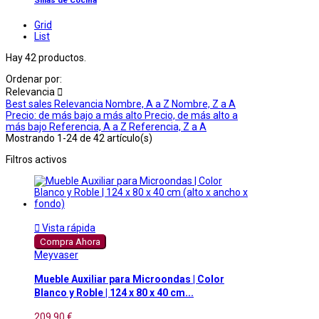
Sillas de Cocina
Grid
List
Hay 42 productos.
Ordenar por:
Relevancia

Best sales
Relevancia
Nombre, A a Z
Nombre, Z a A
Precio: de más bajo a más alto
Precio, de más alto a
más bajo
Referencia, A a Z
Referencia, Z a A
Mostrando 1-24 de 42 artículo(s)
Filtros activos

Vista rápida
Compra Ahora
Meyvaser
Mueble Auxiliar para Microondas | Color
Blanco y Roble | 124 x 80 x 40 cm...
209,90 €