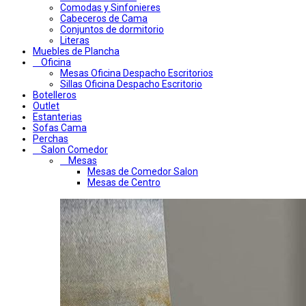
Comodas y Sinfonieres
Cabeceros de Cama
Conjuntos de dormitorio
Literas
Muebles de Plancha
Oficina
Mesas Oficina Despacho Escritorios
Sillas Oficina Despacho Escritorio
Botelleros
Outlet
Estanterias
Sofas Cama
Perchas
Salon Comedor
Mesas
Mesas de Comedor Salon
Mesas de Centro