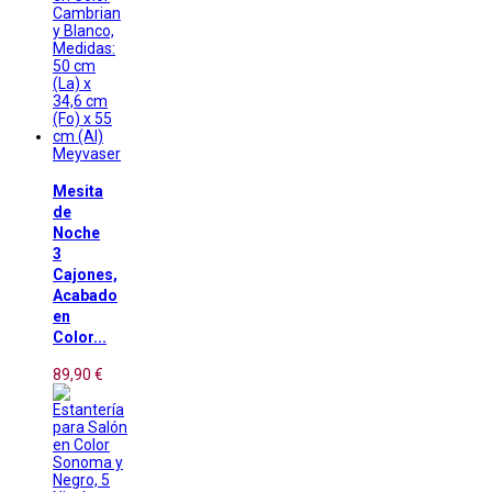
Meyvaser
Mesita
de
Noche
3
Cajones,
Acabado
en
Color...
89,90 €