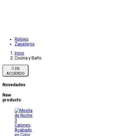
Relojes
Zapateros
Inicio
Cocina y Baño

DE
ACUERDO
Novedades
New
products