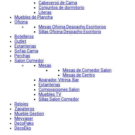
Cabeceros de Cama
Conjuntos de dormitorio
Literas
Muebles de Plancha
Oficina
Mesas Oficina Despacho Escritorios
Sillas Oficina Despacho Escritorio
Botelleros
Outlet
Estanterias
Sofas Cama
Perchas
Salon Comedor
Mesas
Mesas de Comedor Salon
Mesas de Centro
Aparador, Vitrina, Bar
Estanterias
Composiciones Salon
Muebles TV
Sillas Salon Comedor
Relojes
Zapateros
Mueble Gestion
Meyvaser
DecoPako
DecoEko