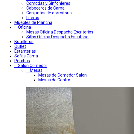
Comodas y Sinfonieres
Cabeceros de Cama
Conjuntos de dormitorio
Literas
Muebles de Plancha
Oficina
Mesas Oficina Despacho Escritorios
Sillas Oficina Despacho Escritorio
Botelleros
Outlet
Estanterias
Sofas Cama
Perchas
Salon Comedor
Mesas
Mesas de Comedor Salon
Mesas de Centro