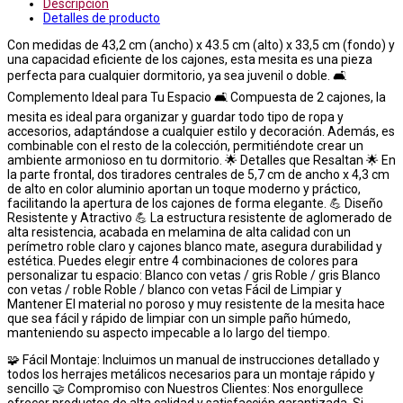
Descripción
Detalles de producto
Con medidas de 43,2 cm (ancho) x 43.5 cm (alto) x 33,5 cm (fondo) y
una capacidad eficiente de los cajones, esta mesita es una pieza
perfecta para cualquier dormitorio, ya sea juvenil o doble. 🛋️
Complemento Ideal para Tu Espacio 🛋️ Compuesta de 2 cajones, la
mesita es ideal para organizar y guardar todo tipo de ropa y
accesorios, adaptándose a cualquier estilo y decoración. Además, es
combinable con el resto de la colección, permitiéndote crear un
ambiente armonioso en tu dormitorio. 🌟 Detalles que Resaltan 🌟 En
la parte frontal, dos tiradores centrales de 5,7 cm de ancho x 4,3 cm
de alto en color aluminio aportan un toque moderno y práctico,
facilitando la apertura de los cajones de forma elegante. 💪 Diseño
Resistente y Atractivo 💪 La estructura resistente de aglomerado de
alta resistencia, acabada en melamina de alta calidad con un
perímetro roble claro y cajones blanco mate, asegura durabilidad y
estética. Puedes elegir entre 4 combinaciones de colores para
personalizar tu espacio: Blanco con vetas / gris Roble / gris Blanco
con vetas / roble Roble / blanco con vetas Fácil de Limpiar y
Mantener El material no poroso y muy resistente de la mesita hace
que sea fácil y rápido de limpiar con un simple paño húmedo,
manteniendo su aspecto impecable a lo largo del tiempo.
🧩 Fácil Montaje: Incluimos un manual de instrucciones detallado y
todos los herrajes metálicos necesarios para un montaje rápido y
sencillo 🤝 Compromiso con Nuestros Clientes: Nos enorgullece
ofrecer productos de alta calidad y satisfacción garantizada. Si