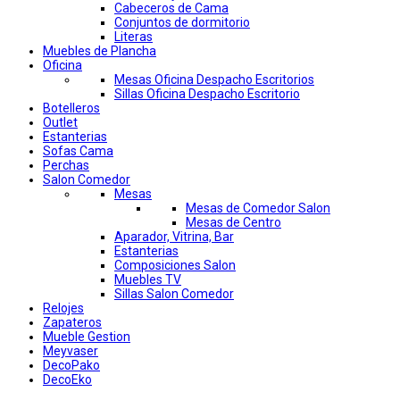
Cabeceros de Cama
Conjuntos de dormitorio
Literas
Muebles de Plancha
Oficina
Mesas Oficina Despacho Escritorios
Sillas Oficina Despacho Escritorio
Botelleros
Outlet
Estanterias
Sofas Cama
Perchas
Salon Comedor
Mesas
Mesas de Comedor Salon
Mesas de Centro
Aparador, Vitrina, Bar
Estanterias
Composiciones Salon
Muebles TV
Sillas Salon Comedor
Relojes
Zapateros
Mueble Gestion
Meyvaser
DecoPako
DecoEko