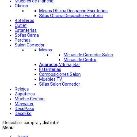
Muebles de Plancha
Oficina
Mesas Oficina Despacho Escritorios
Sillas Oficina Despacho Escritorio
Botelleros
Outlet
Estanterias
Sofas Cama
Perchas
Salon Comedor
Mesas
Mesas de Comedor Salon
Mesas de Centro
Aparador, Vitrina, Bar
Estanterias
Composiciones Salon
Muebles TV
Sillas Salon Comedor
Relojes
Zapateros
Mueble Gestion
Meyvaser
DecoPako
DecoEko
¡Descubre, compra y disfruta!
Menú
Inicio