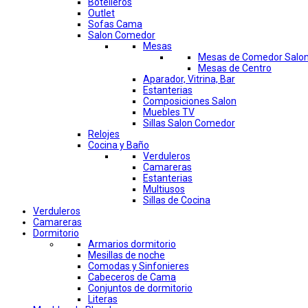
Botelleros
Outlet
Sofas Cama
Salon Comedor
Mesas
Mesas de Comedor Salo
Mesas de Centro
Aparador, Vitrina, Bar
Estanterias
Composiciones Salon
Muebles TV
Sillas Salon Comedor
Relojes
Cocina y Baño
Verduleros
Camareras
Estanterias
Multiusos
Sillas de Cocina
Verduleros
Camareras
Dormitorio
Armarios dormitorio
Mesillas de noche
Comodas y Sinfonieres
Cabeceros de Cama
Conjuntos de dormitorio
Literas