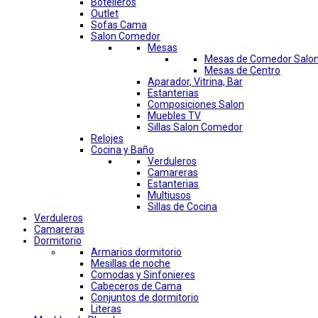
Botelleros
Outlet
Sofas Cama
Salon Comedor
Mesas
Mesas de Comedor Salo
Mesas de Centro
Aparador, Vitrina, Bar
Estanterias
Composiciones Salon
Muebles TV
Sillas Salon Comedor
Relojes
Cocina y Baño
Verduleros
Camareras
Estanterias
Multiusos
Sillas de Cocina
Verduleros
Camareras
Dormitorio
Armarios dormitorio
Mesillas de noche
Comodas y Sinfonieres
Cabeceros de Cama
Conjuntos de dormitorio
Literas