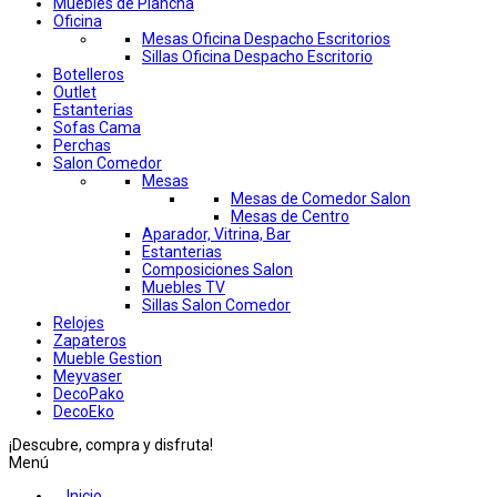
Muebles de Plancha
Oficina
Mesas Oficina Despacho Escritorios
Sillas Oficina Despacho Escritorio
Botelleros
Outlet
Estanterias
Sofas Cama
Perchas
Salon Comedor
Mesas
Mesas de Comedor Salon
Mesas de Centro
Aparador, Vitrina, Bar
Estanterias
Composiciones Salon
Muebles TV
Sillas Salon Comedor
Relojes
Zapateros
Mueble Gestion
Meyvaser
DecoPako
DecoEko
¡Descubre, compra y disfruta!
Menú
Inicio