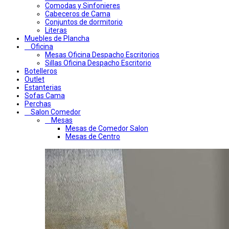
Comodas y Sinfonieres
Cabeceros de Cama
Conjuntos de dormitorio
Literas
Muebles de Plancha
Oficina
Mesas Oficina Despacho Escritorios
Sillas Oficina Despacho Escritorio
Botelleros
Outlet
Estanterias
Sofas Cama
Perchas
Salon Comedor
Mesas
Mesas de Comedor Salon
Mesas de Centro