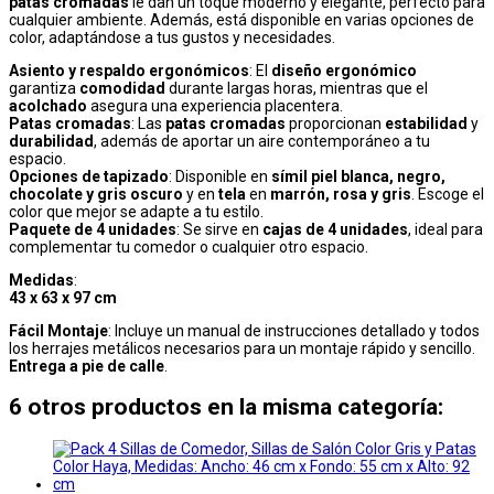
patas cromadas
le dan un toque moderno y elegante, perfecto para
cualquier ambiente. Además, está disponible en varias opciones de
color, adaptándose a tus gustos y necesidades.
Asiento y respaldo ergonómicos
: El
diseño ergonómico
garantiza
comodidad
durante largas horas, mientras que el
acolchado
asegura una experiencia placentera.
Patas cromadas
: Las
patas cromadas
proporcionan
estabilidad
y
durabilidad
, además de aportar un aire contemporáneo a tu
espacio.
Opciones de tapizado
: Disponible en
símil piel blanca, negro,
chocolate y gris oscuro
y en
tela
en
marrón, rosa y gris
. Escoge el
color que mejor se adapte a tu estilo.
Paquete de 4 unidades
: Se sirve en
cajas de 4 unidades
, ideal para
complementar tu comedor o cualquier otro espacio.
Medidas
:
43 x 63 x 97 cm
Fácil Montaje
: Incluye un manual de instrucciones detallado y todos
los herrajes metálicos necesarios para un montaje rápido y sencillo.
Entrega a pie de calle
.
6 otros productos en la misma categoría: