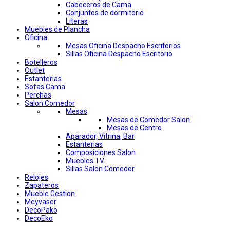
Cabeceros de Cama
Conjuntos de dormitorio
Literas
Muebles de Plancha
Oficina
Mesas Oficina Despacho Escritorios
Sillas Oficina Despacho Escritorio
Botelleros
Outlet
Estanterias
Sofas Cama
Perchas
Salon Comedor
Mesas
Mesas de Comedor Salon
Mesas de Centro
Aparador, Vitrina, Bar
Estanterias
Composiciones Salon
Muebles TV
Sillas Salon Comedor
Relojes
Zapateros
Mueble Gestion
Meyvaser
DecoPako
DecoEko