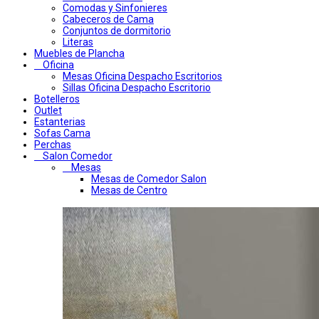
Comodas y Sinfonieres
Cabeceros de Cama
Conjuntos de dormitorio
Literas
Muebles de Plancha
Oficina
Mesas Oficina Despacho Escritorios
Sillas Oficina Despacho Escritorio
Botelleros
Outlet
Estanterias
Sofas Cama
Perchas
Salon Comedor
Mesas
Mesas de Comedor Salon
Mesas de Centro