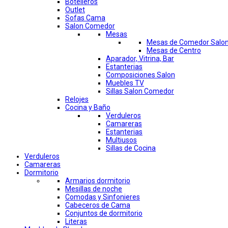
Botelleros
Outlet
Sofas Cama
Salon Comedor
Mesas
Mesas de Comedor Salo
Mesas de Centro
Aparador, Vitrina, Bar
Estanterias
Composiciones Salon
Muebles TV
Sillas Salon Comedor
Relojes
Cocina y Baño
Verduleros
Camareras
Estanterias
Multiusos
Sillas de Cocina
Verduleros
Camareras
Dormitorio
Armarios dormitorio
Mesillas de noche
Comodas y Sinfonieres
Cabeceros de Cama
Conjuntos de dormitorio
Literas