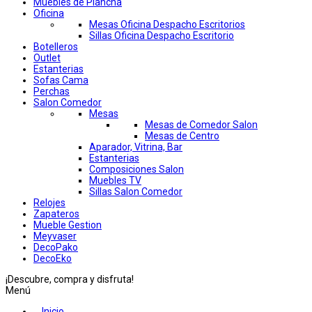
Muebles de Plancha
Oficina
Mesas Oficina Despacho Escritorios
Sillas Oficina Despacho Escritorio
Botelleros
Outlet
Estanterias
Sofas Cama
Perchas
Salon Comedor
Mesas
Mesas de Comedor Salon
Mesas de Centro
Aparador, Vitrina, Bar
Estanterias
Composiciones Salon
Muebles TV
Sillas Salon Comedor
Relojes
Zapateros
Mueble Gestion
Meyvaser
DecoPako
DecoEko
¡Descubre, compra y disfruta!
Menú
Inicio