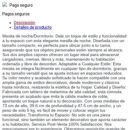
Pago seguro
Pagos seguros
Descripción
Detalles de producto
Mesita de noche/Dormitorio: Dale un toque de estilo y funcionalidad 
a tu espacio con esta elegante mesilla de noche. Diseñada con un 
tamaño compacto, es perfecta para ubicar junto a tu cama, 
asegurando que tus objetos personales estén siempre al alcance. 
Sus dos amplios cajones ofrecen un lugar ideal para almacenar 
cargadores, cremas, libros y más, manteniendo tu habitación 
ordenada y libre de desorden. Adaptable a Cualquier Estilo: Esta 
mesita se integra fácilmente en cualquier tipo de dormitorio, gracias 
a su tamaño versátil que se ajusta incluso en espacios reducidos. 
Su color neutro y acabado sofisticado la hacen compatible con una 
amplia gama de estilos decorativos, desde modernos y clásicos 
hasta nórdicos, realzando la estética de tu hogar. Calidad y Diseño: 
Fabricada con tablero de melamina de alta calidad, esta cómoda 
presenta un acabado que imita la cálida madera de roble, 
aportando un toque natural a tu decoración. Con unas medidas de 
73 cm de alto, 39.6 cm de profundidad y 47.5 cm de ancho, y un 
peso de solo 5 kg, es fácil de mover y colocar según tus 
necesidades. Transforma tu Espacio: No solo es una pieza 
funcional, sino también un elemento decorativo que aporta carácter 
a tu habitación. Servicio Post-Venta 100% Satisfacción: Nos 
preocupamos por tu experiencia. Ofrecemos reposición gratuita de 