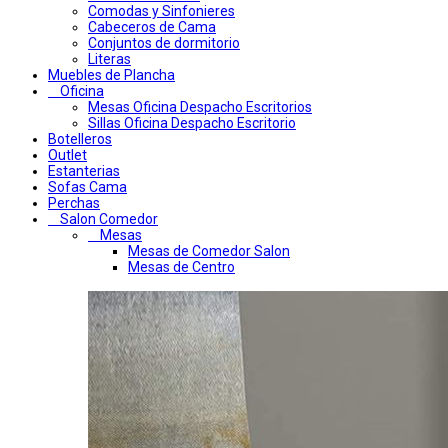
Comodas y Sinfonieres
Cabeceros de Cama
Conjuntos de dormitorio
Literas
Muebles de Plancha
Oficina
Mesas Oficina Despacho Escritorios
Sillas Oficina Despacho Escritorio
Botelleros
Outlet
Estanterias
Sofas Cama
Perchas
Salon Comedor
Mesas
Mesas de Comedor Salon
Mesas de Centro