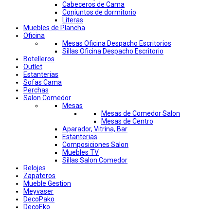
Cabeceros de Cama
Conjuntos de dormitorio
Literas
Muebles de Plancha
Oficina
Mesas Oficina Despacho Escritorios
Sillas Oficina Despacho Escritorio
Botelleros
Outlet
Estanterias
Sofas Cama
Perchas
Salon Comedor
Mesas
Mesas de Comedor Salon
Mesas de Centro
Aparador, Vitrina, Bar
Estanterias
Composiciones Salon
Muebles TV
Sillas Salon Comedor
Relojes
Zapateros
Mueble Gestion
Meyvaser
DecoPako
DecoEko