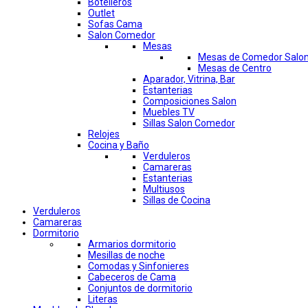
Botelleros
Outlet
Sofas Cama
Salon Comedor
Mesas
Mesas de Comedor Salo
Mesas de Centro
Aparador, Vitrina, Bar
Estanterias
Composiciones Salon
Muebles TV
Sillas Salon Comedor
Relojes
Cocina y Baño
Verduleros
Camareras
Estanterias
Multiusos
Sillas de Cocina
Verduleros
Camareras
Dormitorio
Armarios dormitorio
Mesillas de noche
Comodas y Sinfonieres
Cabeceros de Cama
Conjuntos de dormitorio
Literas