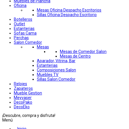
Muebles de Plancha
Oficina
Mesas Oficina Despacho Escritorios
Sillas Oficina Despacho Escritorio
Botelleros
Outlet
Estanterias
Sofas Cama
Perchas
Salon Comedor
Mesas
Mesas de Comedor Salon
Mesas de Centro
Aparador, Vitrina, Bar
Estanterias
Composiciones Salon
Muebles TV
Sillas Salon Comedor
Relojes
Zapateros
Mueble Gestion
Meyvaser
DecoPako
DecoEko
¡Descubre, compra y disfruta!
Menú
Inicio