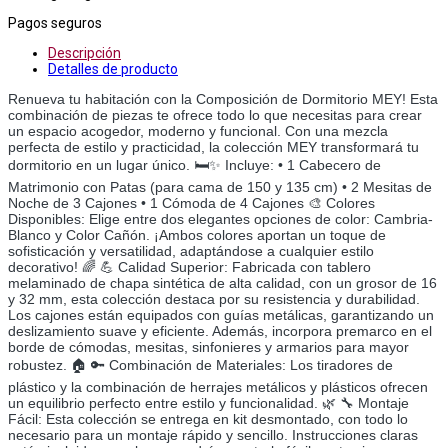
Pagos seguros
Descripción
Detalles de producto
Renueva tu habitación con la Composición de Dormitorio MEY! Esta
combinación de piezas te ofrece todo lo que necesitas para crear
un espacio acogedor, moderno y funcional. Con una mezcla
perfecta de estilo y practicidad, la colección MEY transformará tu
dormitorio en un lugar único. 🛏️✨ Incluye: • 1 Cabecero de
Matrimonio con Patas (para cama de 150 y 135 cm) • 2 Mesitas de
Noche de 3 Cajones • 1 Cómoda de 4 Cajones 🎨 Colores
Disponibles: Elige entre dos elegantes opciones de color: Cambria-
Blanco y Color Cañón. ¡Ambos colores aportan un toque de
sofisticación y versatilidad, adaptándose a cualquier estilo
decorativo! 🌈 💪 Calidad Superior: Fabricada con tablero
melaminado de chapa sintética de alta calidad, con un grosor de 16
y 32 mm, esta colección destaca por su resistencia y durabilidad.
Los cajones están equipados con guías metálicas, garantizando un
deslizamiento suave y eficiente. Además, incorpora premarco en el
borde de cómodas, mesitas, sinfonieres y armarios para mayor
robustez. 🏠 🔑 Combinación de Materiales: Los tiradores de
plástico y la combinación de herrajes metálicos y plásticos ofrecen
un equilibrio perfecto entre estilo y funcionalidad. 🌿 🔧 Montaje
Fácil: Esta colección se entrega en kit desmontado, con todo lo
necesario para un montaje rápido y sencillo. Instrucciones claras