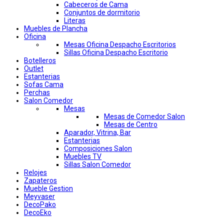
Cabeceros de Cama
Conjuntos de dormitorio
Literas
Muebles de Plancha
Oficina
Mesas Oficina Despacho Escritorios
Sillas Oficina Despacho Escritorio
Botelleros
Outlet
Estanterias
Sofas Cama
Perchas
Salon Comedor
Mesas
Mesas de Comedor Salon
Mesas de Centro
Aparador, Vitrina, Bar
Estanterias
Composiciones Salon
Muebles TV
Sillas Salon Comedor
Relojes
Zapateros
Mueble Gestion
Meyvaser
DecoPako
DecoEko