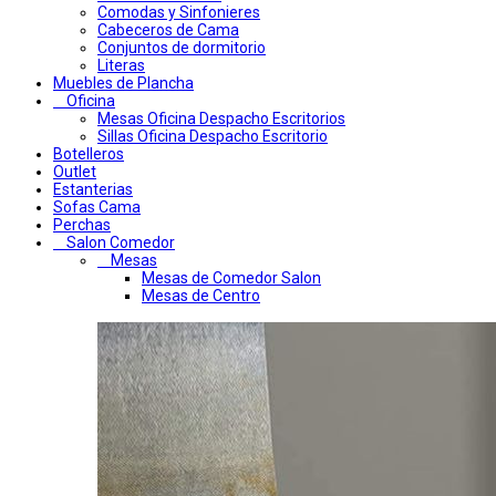
Comodas y Sinfonieres
Cabeceros de Cama
Conjuntos de dormitorio
Literas
Muebles de Plancha
Oficina
Mesas Oficina Despacho Escritorios
Sillas Oficina Despacho Escritorio
Botelleros
Outlet
Estanterias
Sofas Cama
Perchas
Salon Comedor
Mesas
Mesas de Comedor Salon
Mesas de Centro