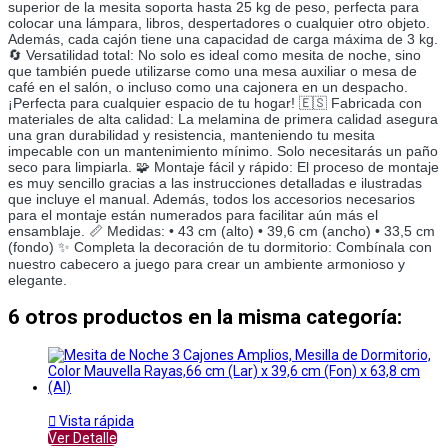
superior de la mesita soporta hasta 25 kg de peso, perfecta para
colocar una lámpara, libros, despertadores o cualquier otro objeto.
Además, cada cajón tiene una capacidad de carga máxima de 3 kg.
🔄 Versatilidad total: No solo es ideal como mesita de noche, sino
que también puede utilizarse como una mesa auxiliar o mesa de
café en el salón, o incluso como una cajonera en un despacho.
¡Perfecta para cualquier espacio de tu hogar! 🇪🇸 Fabricada con
materiales de alta calidad: La melamina de primera calidad asegura
una gran durabilidad y resistencia, manteniendo tu mesita
impecable con un mantenimiento mínimo. Solo necesitarás un paño
seco para limpiarla. 🧩 Montaje fácil y rápido: El proceso de montaje
es muy sencillo gracias a las instrucciones detalladas e ilustradas
que incluye el manual. Además, todos los accesorios necesarios
para el montaje están numerados para facilitar aún más el
ensamblaje. 📏 Medidas: • 43 cm (alto) • 39,6 cm (ancho) • 33,5 cm
(fondo) ✨ Completa la decoración de tu dormitorio: Combínala con
nuestro cabecero a juego para crear un ambiente armonioso y
elegante.
6 otros productos en la misma categoría:

Vista rápida
Ver Detalle