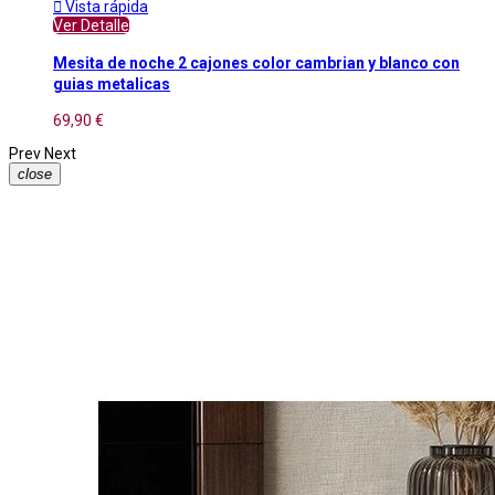

Vista rápida
Ver Detalle
Mesita de noche 2 cajones color cambrian y blanco con
guias metalicas
69,90 €
Prev
Next
close