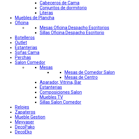
Cabeceros de Cama
Conjuntos de dormitorio
Literas
Muebles de Plancha
Oficina
Mesas Oficina Despacho Escritorios
Sillas Oficina Despacho Escritorio
Botelleros
Outlet
Estanterias
Sofas Cama
Perchas
Salon Comedor
Mesas
Mesas de Comedor Salon
Mesas de Centro
Aparador, Vitrina, Bar
Estanterias
Composiciones Salon
Muebles TV
Sillas Salon Comedor
Relojes
Zapateros
Mueble Gestion
Meyvaser
DecoPako
DecoEko