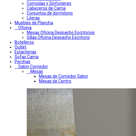
Comodas y Sinfonieres
Cabeceros de Cama
Conjuntos de dormitorio
Literas
Muebles de Plancha
Oficina
Mesas Oficina Despacho Escritorios
Sillas Oficina Despacho Escritorio
Botelleros
Outlet
Estanterias
Sofas Cama
Perchas
Salon Comedor
Mesas
Mesas de Comedor Salon
Mesas de Centro