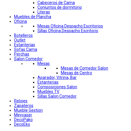
Cabeceros de Cama
Conjuntos de dormitorio
Literas
Muebles de Plancha
Oficina
Mesas Oficina Despacho Escritorios
Sillas Oficina Despacho Escritorio
Botelleros
Outlet
Estanterias
Sofas Cama
Perchas
Salon Comedor
Mesas
Mesas de Comedor Salon
Mesas de Centro
Aparador, Vitrina, Bar
Estanterias
Composiciones Salon
Muebles TV
Sillas Salon Comedor
Relojes
Zapateros
Mueble Gestion
Meyvaser
DecoPako
DecoEko