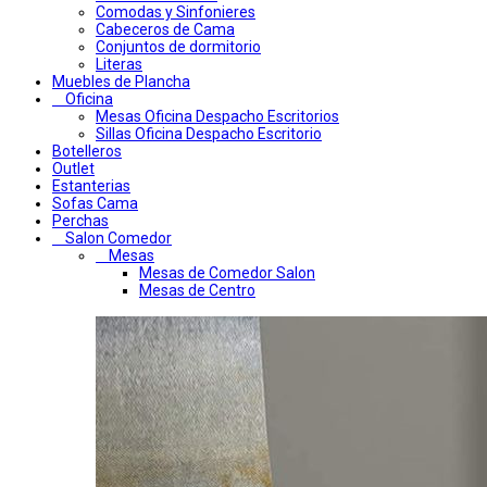
Comodas y Sinfonieres
Cabeceros de Cama
Conjuntos de dormitorio
Literas
Muebles de Plancha
Oficina
Mesas Oficina Despacho Escritorios
Sillas Oficina Despacho Escritorio
Botelleros
Outlet
Estanterias
Sofas Cama
Perchas
Salon Comedor
Mesas
Mesas de Comedor Salon
Mesas de Centro